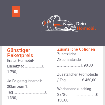
Preisliste
Dein Hörmobil Kosten und
Beispielangebot
Dein Hörmobil
»
Preisliste
Günstiger
Zusätzliche Optionen
Zusätzliche
Paketpreis
Aktionsstunde
Erster Hörmobil-
…………………………€ 90,00
Einsatztag …………………€
1.790,-
Zusätzlicher Promoter:In
/ Tag …….
………….€ 450,00
Je Folgetag innerhalb
30km zum 1.
Wochenendzuschlag
Tag…………………………………..€
Sa/So …………………….€
1.390,-
150,00